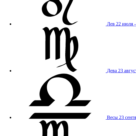
Лев
22 июля –
Дева
23 авгус
Весы
23 сент