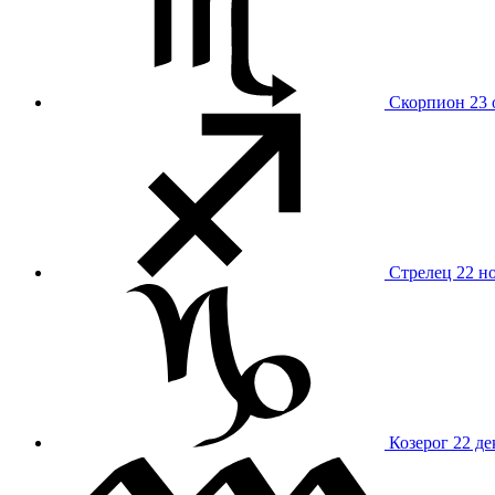
Скорпион
23 
Стрелец
22 н
Козерог
22 де