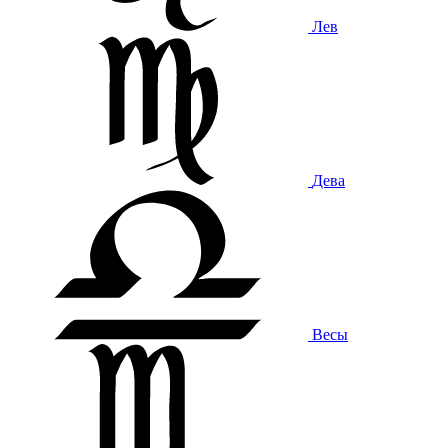
Лев
Дева
Весы