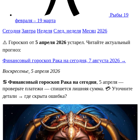
Рыбы
19
февраля – 19 марта
Сегодня
Завтра
Неделя
След. неделя
Месяц
2026
⚠️ Гороскоп от
5 апреля 2026
устарел. Читайте актуальный
прогноз:
Финансовый гороскоп Рака на сегодня, 7 августа 2026 →
Воскресенье, 5 апреля 2026
♋ Финансовый гороскоп Рака на сегодня
, 5 апреля —
проверьте платежи — спишется лишняя сумма. 💳 Уточните
детали → где скрыта ошибка?