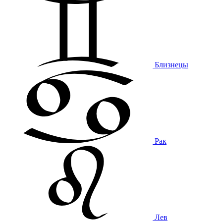
Близнецы
Рак
Лев