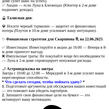
доме сулит шанс на успех).
✅ Акции — если Луна в Близнецах (Юпитер в 2-м доме
поднимет доходы).
🔮
Талисман дня
:
💎 Носите черный турмалин — защитит от финансовых
потерь (Плутон в 10-м доме усиливает вашу интуицию).
✨
Финансовая стратегия для Скорпиона ♏ на 22.06.2025
:
✅ Инвестиции: Инвестируйте в акции до 16:00 — Венера в 8-
м доме принесет выгоду.
❌ Импульсные траты: Не покупайте вещи без необходимости
— Луна в 2-м доме спровоцирует ненужные расходы.
🌙
Астроподсказка на завтра
:
Завтра с 10:00 до 12:00 — Меркурий в 3-м доме усилит ваши
переговорные способности.
*
Что сделать сегодня, чтобы поймать удачу?
*
1
. Подготовьте аргументы для обсуждения ваших инвестиций
— это поможет вам убедить партнёров.
2
. Запишите свои финансовые цели на бумаге — это
активирует вашу мотивацию.