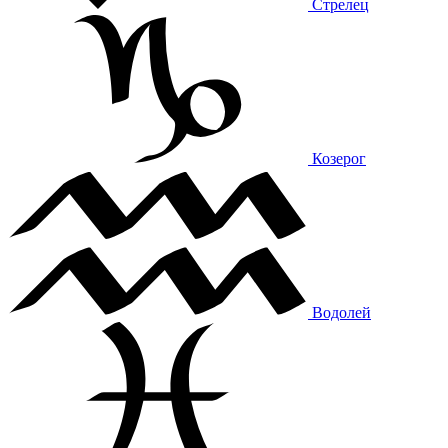
Стрелец
Козерог
Водолей