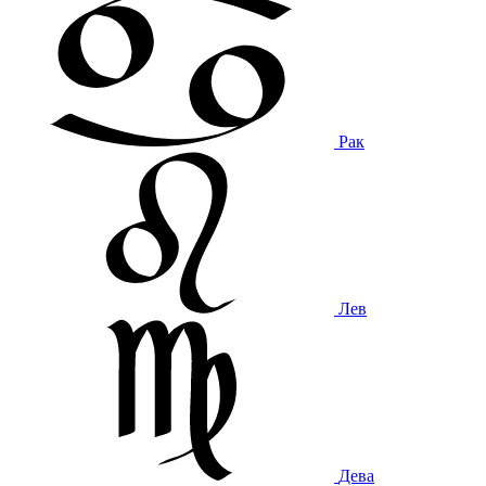
Рак
Лев
Дева