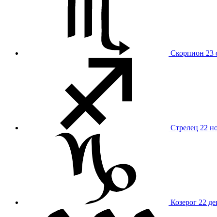
Скорпион
23 
Стрелец
22 н
Козерог
22 де