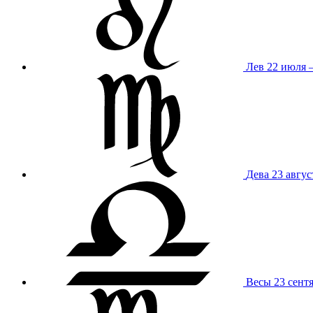
Лев
22 июля –
Дева
23 авгус
Весы
23 сент