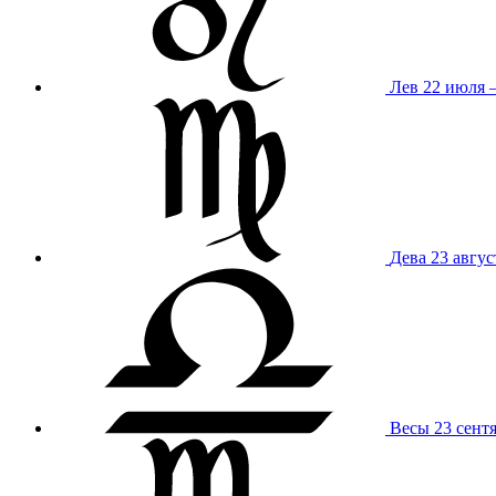
Лев
22 июля –
Дева
23 авгус
Весы
23 сент