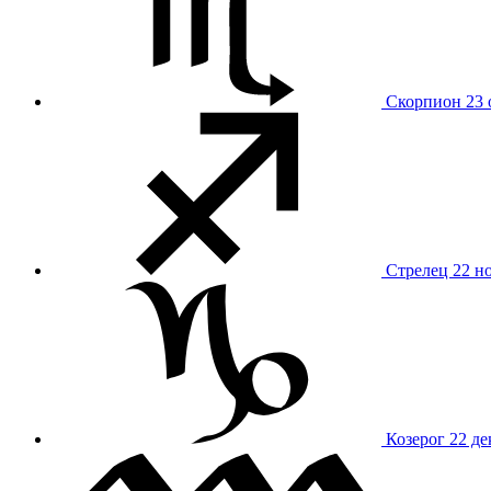
Скорпион
23 
Стрелец
22 н
Козерог
22 де