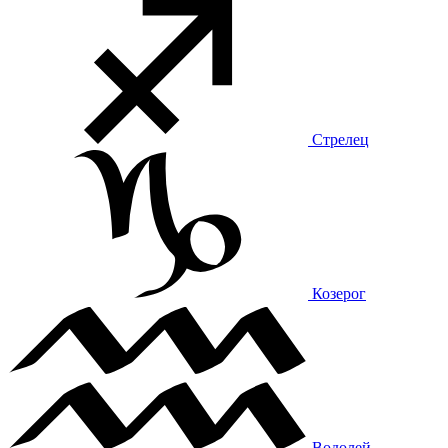
Стрелец
Козерог
Водолей