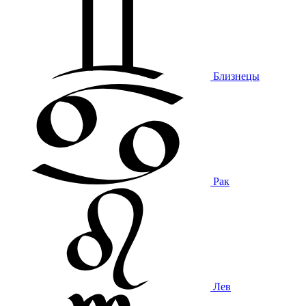
Близнецы
Рак
Лев