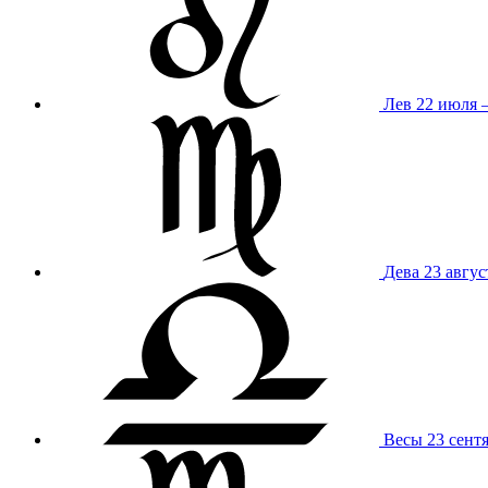
Лев
22 июля –
Дева
23 авгус
Весы
23 сент