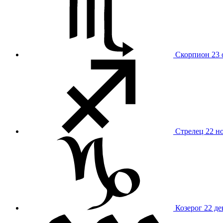
Скорпион
23 
Стрелец
22 н
Козерог
22 де