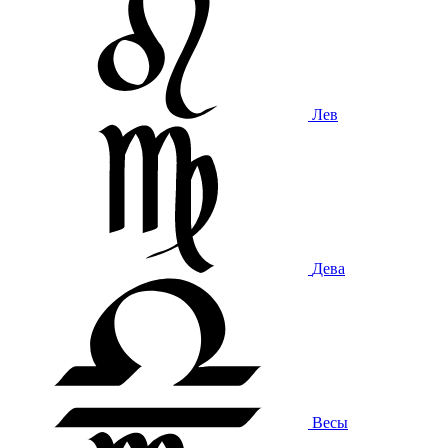
Лев
Дева
Весы