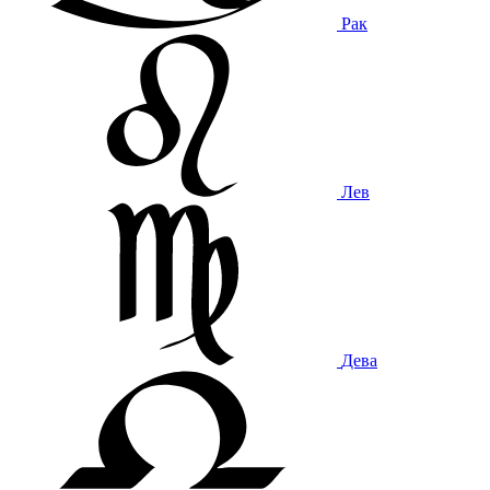
Рак
Лев
Дева