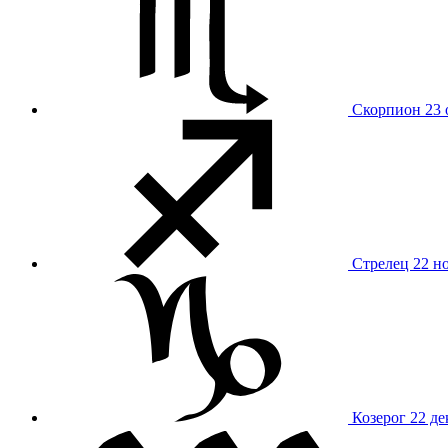
Скорпион
23 
Стрелец
22 н
Козерог
22 де