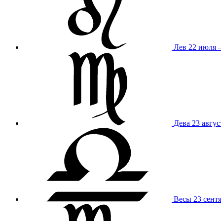
Лев
22 июля –
Дева
23 авгус
Весы
23 сент