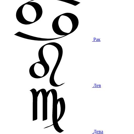
Рак
Лев
Дева