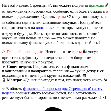
На этой неделе, Стрельцы ♐️, вы можете получить
приходы
💰
от неожиданных источников, особенно если будете открыты к
новым предложениям. Однако,
траты
💳 могут возникнуть из-
за соблазна сделать импульсивные покупки. Постарайтесь
сосредоточиться на
вложениях
📈, которые могут принести
отдачу в будущем. Рассмотрите возможность инвестиций в
обучение или новые навыки — это может значительно
повысить вашу финансовую стабильность в дальнейшем!
⚠️
Главный риск недели
: Неосторожные
траты
🛍️ могут
привести к дефициту — следите за своим бюджетом и
избегайте ненужных покупок.
🔸
Совет недели
: Сосредоточьтесь на финансовом
планировании и набирайтесь терпения — лучше дождаться
подходящего момента для крупных вложений. 📅
🔮
Мантра
: «Деньги приходят к тем, кто знает, чего хочет» 💫.
✨ В общем,
финансовый гороскоп для Стрельцов ♐️ на эту
неделю
обещает много возможностей, но настоятельно
рекомендует быть осторожными с денежными расходами! 💵