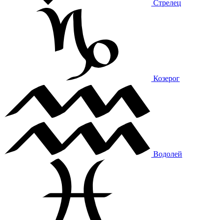
Стрелец
Козерог
Водолей