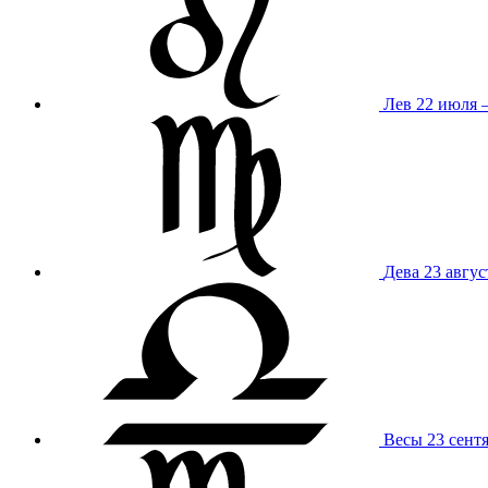
Лев
22 июля –
Дева
23 авгус
Весы
23 сент