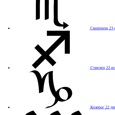
Скорпион
23 
Стрелец
22 н
Козерог
22 де