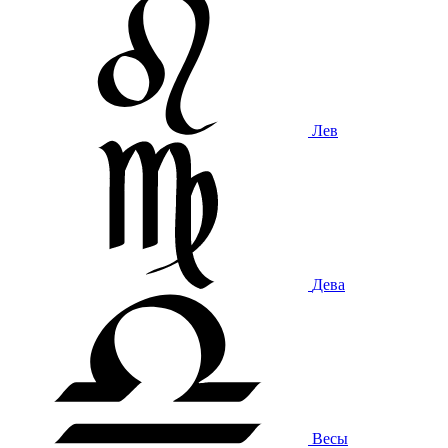
Лев
Дева
Весы