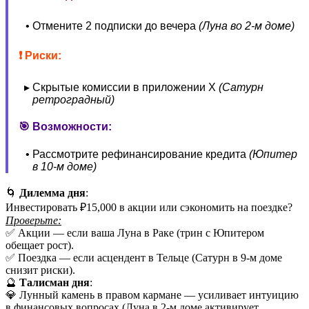
Отмените 2 подписки до вечера
(Луна во 2-м доме)
❗ Риски:
Скрытые комиссии в приложении X
(Сатурн
ретроградный)
🎯 Возможности:
Рассмотрите рефинансирование кредита
(Юпитер
в 10-м доме)
🌀
Дилемма дня
:
Инвестировать ₽15,000 в акции или сэкономить на поездке?
Проверьте:
✅ Акции — если ваша Луна в Раке (трин с Юпитером
обещает рост).
✅ Поездка — если асцендент в Тельце (Сатурн в 9-м доме
снизит риски).
🔮
Талисман дня
:
💎 Лунный камень в правом кармане — усиливает интуицию
в финансовых вопросах (Луна в 2-м доме активирует