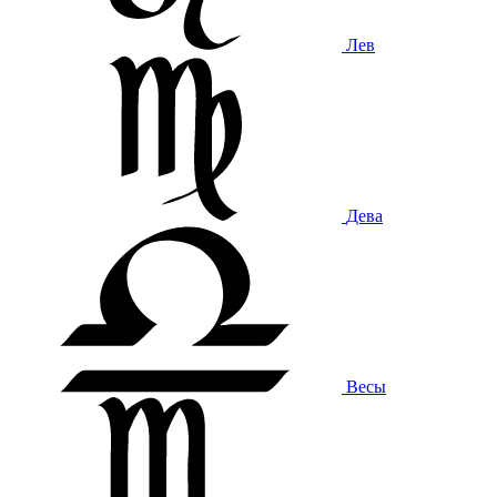
Лев
Дева
Весы