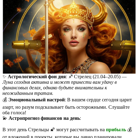
✨
Астрологический фон дня
: ♐️ Стрелец (21.04–20.05) —
Луна сегодня активна и может принести вам удачу в
финансовых делах, однако будьте внимательны к
неожиданным тратам.
💰
Эмоциональный настрой
: В вашем сердце сегодня царит
азарт, но разум подсказывает быть осторожными. Слушайте
оба голоса!
💫
Астропрогноз финансов на день
:
В этот день Стрельцы 🌠 могут рассчитывать на
прибыль
💰
от вложений в проекты, которые вы давно планировали.