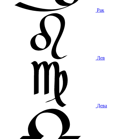
Рак
Лев
Дева