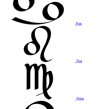
Рак
Лев
Дева