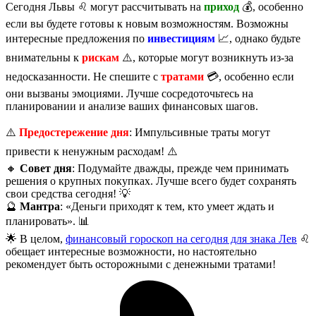
Сегодня Львы ♌️ могут рассчитывать на
приход
💰, особенно
если вы будете готовы к новым возможностям. Возможны
интересные предложения по
инвестициям
📈, однако будьте
внимательны к
рискам
⚠️, которые могут возникнуть из-за
недосказанности. Не спешите с
тратами
💳, особенно если
они вызваны эмоциями. Лучше сосредоточьтесь на
планировании и анализе ваших финансовых шагов.
⚠️
Предостережение дня
: Импульсивные траты могут
привести к ненужным расходам! ⚠️
🔸
Совет дня
: Подумайте дважды, прежде чем принимать
решения о крупных покупках. Лучше всего будет сохранять
свои средства сегодня! 💡
🔮
Мантра
: «Деньги приходят к тем, кто умеет ждать и
планировать». 📊
🌟 В целом,
финансовый гороскоп на сегодня для знака Лев
♌️
обещает интересные возможности, но настоятельно
рекомендует быть осторожными с денежными тратами!