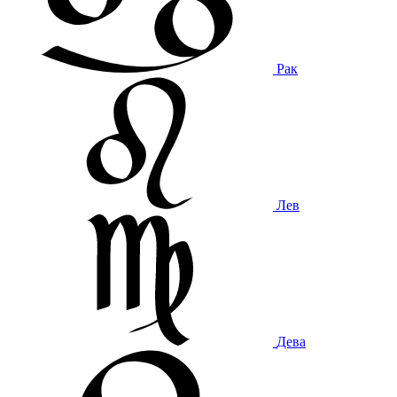
Рак
Лев
Дева