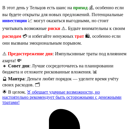
В этот день у Тельцов есть шанс на
приход
💰, особенно если
вы будете открыты для новых предложений. Потенциальные
инвестиции
📈 могут оказаться выгодными, но стоит
учитывать возможные
риски
⚠️. Будьте внимательны к своим
расходам
💳 и избегайте ненужных
трат
🛍️, особенно если
они вызваны эмоциональным порывом.
⚠️
Предостережение дня
: Импульсивные траты под влиянием
азарта! 💸
🔸
Совет дня
: Лучше сосредоточьтесь на планировании
бюджета и отложите рискованные вложения. 📊
🔮
Мантра
: Деньги любят порядок — уделите время учёту
своих расходов. 🗂️
🌟 В целом,
♉️ обещает удачные возможности, но
настоятельно рекомендует быть осторожными с денежными
тратами!