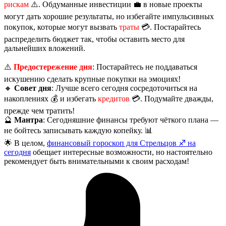
рискам
⚠️. Обдуманные инвестиции 💼 в новые проекты
могут дать хорошие результаты, но избегайте импульсивных
покупок, которые могут вызвать
траты
💳. Постарайтесь
распределить бюджет так, чтобы оставить место для
дальнейших вложений.
⚠️
Предостережение дня
: Постарайтесь не поддаваться
искушению сделать крупные покупки на эмоциях!
🔸
Совет дня
: Лучше всего сегодня сосредоточиться на
накоплениях 💰 и избегать
кредитов
💳. Подумайте дважды,
прежде чем тратить!
🔮
Мантра
: Сегодняшние финансы требуют чёткого плана —
не бойтесь записывать каждую копейку. 📊
🌟 В целом,
финансовый гороскоп для Стрельцов ♐️ на
сегодня
обещает интересные возможности, но настоятельно
рекомендует быть внимательными к своим расходам!