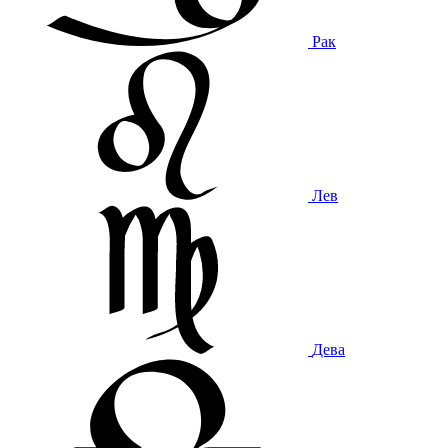
Рак
Лев
Дева