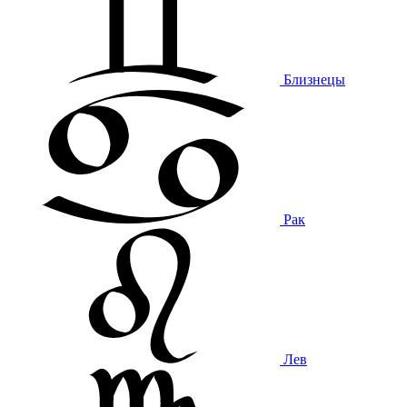
Близнецы
Рак
Лев