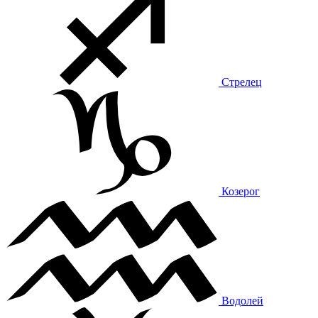
Стрелец
Козерог
Водолей