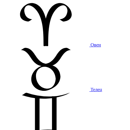
Овен
Телец