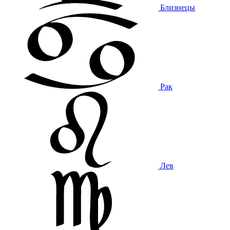
Близнецы
Рак
Лев