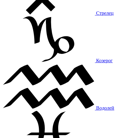
Стрелец
Козерог
Водолей