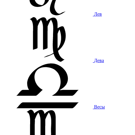
Лев
Дева
Весы