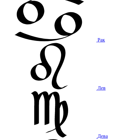
Рак
Лев
Дева