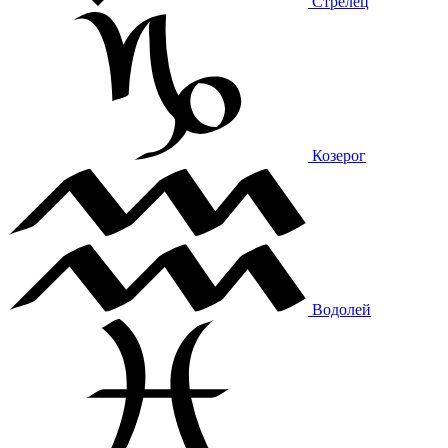
Стрелец
Козерог
Водолей