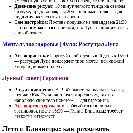
умственную ясность, как Луна освещает ночное небо.
Движение-ритуал
: 10 минут легкого танца на свежем
воздухе, представляя, что Луна обнимает тебя — для
поднятия настроения и энергии.
Сон-настройка
: Поставь подушку из лаванды на 21:30
— она поможет расслабиться, как Луна наполняет ночь
спокойствием.
Ментальное здоровье | Фаза: Растущая Луна
Астропрактика
: Нарисуй свой идеальный день в 15:00
— растущая Луна поддержит твои мечты, как свежий
ветер поднимает парус.
Лунный совет | Гармония
Ритуал очищения
: В 19:45 выпей чашку чая с мятой,
шепча: «Как Луна наполняет мир светом, так и я
наполняю своё тело покоем» — для гармонии.
Астропредостережение
: Избегай интенсивных
тренировок после 16:00 — Луна в Близнецах требует
легкости и гибкости.
Лето и Близнецы: как развивать