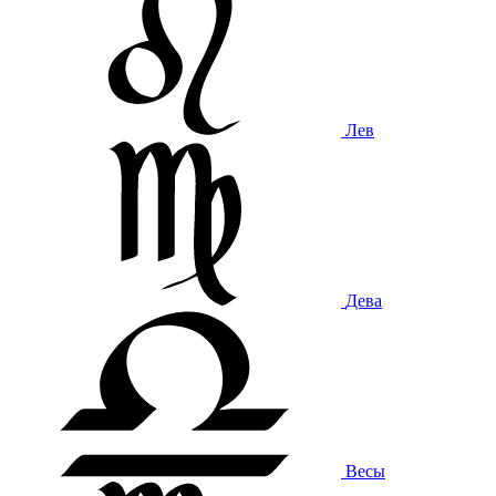
Лев
Дева
Весы