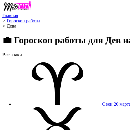
Главная
>
Гороскоп работы
>
Дева ️
💼 Гороскоп работы для Дев н
Все знаки
Овен
20 март