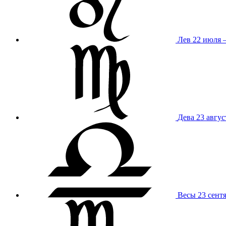
Лев
22 июля –
Дева
23 авгус
Весы
23 сент