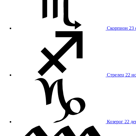
Скорпион
23 
Стрелец
22 н
Козерог
22 де