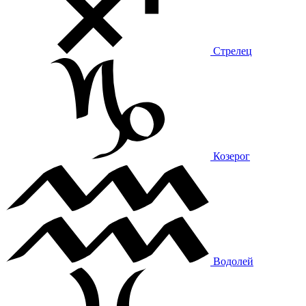
Стрелец
Козерог
Водолей