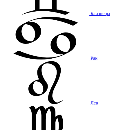
Близнецы
Рак
Лев