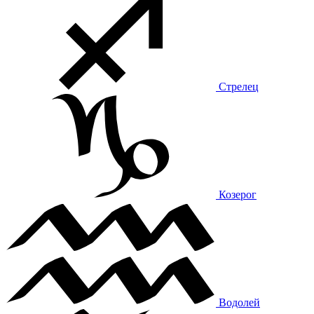
Стрелец
Козерог
Водолей