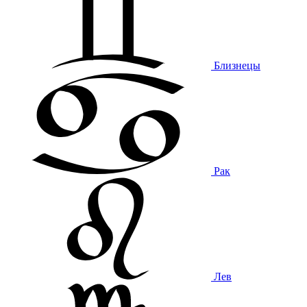
Близнецы
Рак
Лев