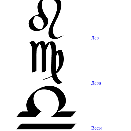
Лев
Дева
Весы