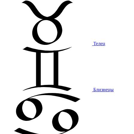
Телец
Близнецы