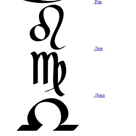
Рак
Лев
Дева