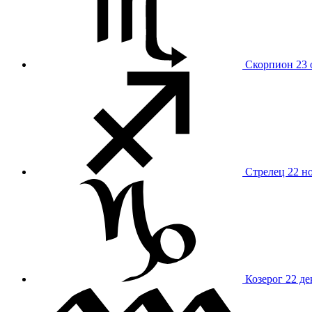
Скорпион
23 
Стрелец
22 н
Козерог
22 де