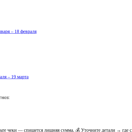
нваря – 18 февраля
аля – 19 марта
гноз:
рьте чеки — спишется лишняя сумма. 💰 Уточните детали → где 