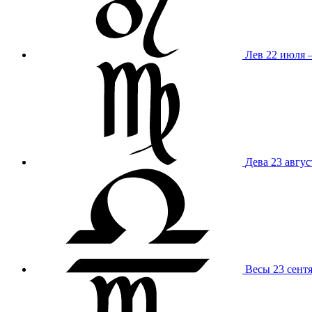
Лев
22 июля –
Дева
23 авгус
Весы
23 сент