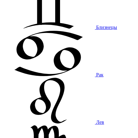
Близнецы
Рак
Лев