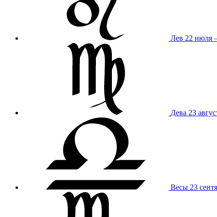
Лев
22 июля –
Дева
23 авгус
Весы
23 сент