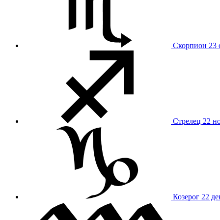
Скорпион
23 
Стрелец
22 н
Козерог
22 де