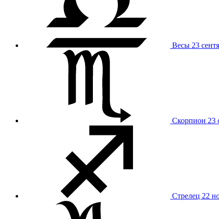
Весы
23 сент
Скорпион
23 
Стрелец
22 н