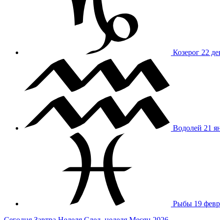
Козерог
22 де
Водолей
21 я
Рыбы
19 февр
Сегодня
Завтра
Неделя
След. неделя
Месяц
2026