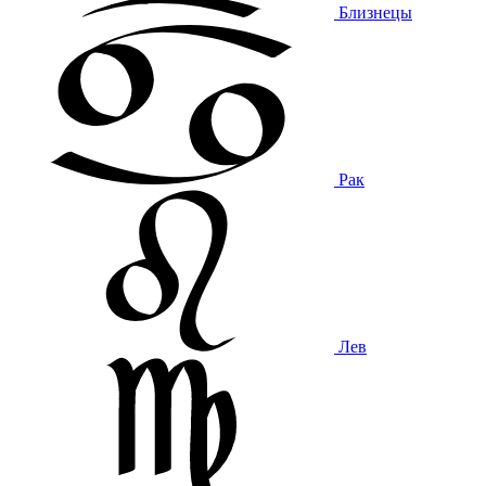
Близнецы
Рак
Лев