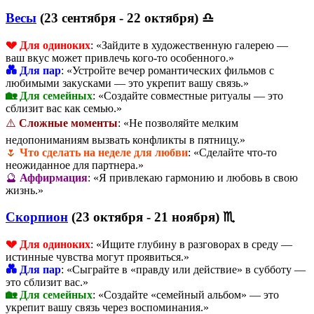
Весы
(23 сентября - 22 октября) ♎
💔 Для одиноких
: «Зайдите в художественную галерею —
ваш вкус может привлечь кого-то особенного.»
💑 Для пар
: «Устройте вечер романтических фильмов с
любимыми закусками — это укрепит вашу связь.»
🏡 Для семейных
: «Создайте совместные ритуалы — это
сблизит вас как семью.»
⚠️
Сложные моменты
: «Не позволяйте мелким
недопониманиям вызвать конфликты в пятницу.»
🌷
Что сделать на неделе для любви
: «Сделайте что-то
неожиданное для партнера.»
🔮
Аффирмация
: «Я привлекаю гармонию и любовь в свою
жизнь.»
Скорпион
(23 октября - 21 ноября) ♏
💔 Для одиноких
: «Ищите глубину в разговорах в среду —
истинные чувства могут проявиться.»
💑 Для пар
: «Сыграйте в «правду или действие» в субботу —
это сблизит вас.»
🏡 Для семейных
: «Создайте «семейный альбом» — это
укрепит вашу связь через воспоминания.»