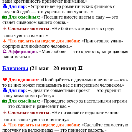
ваша креативность привлечет внимание.»
💑 Для пар
: «Устройте вечер романтических фильмов с
вкусной едой — это укрепит ваши чувства.»
🏡 Для семейных
: «Посадите вместе цветы в саду — это
станет символом вашего союза.»
⚠️
Сложные моменты
: «Не бойтесь открыться в среду —
ваши чувства важны.»
🌷
Что сделать на неделе для любви
: «Приготовьте ужин-
сюрприз для любимого человека.»
🔮
Аффирмация
: «Моя любовь — это крепость, защищающая
наши мечты.»
Близнецы
(21 мая - 20 июня) ♊
💔 Для одиноких
: «Пообщайтесь с друзьями в четверг — кто-
то из них может познакомить вас с интересным человеком.»
💑 Для пар
: «Сделайте совместный проект — это укрепит
вашу командную работу.»
🏡 Для семейных
: «Проведите вечер за настольными играми
— это сблизит и развеселит вас.»
⚠️
Сложные моменты
: «Не позволяйте недопониманию
ранить ваши чувства в пятницу.»
🌷
Что сделать на неделе для любви
: «Сделайте совместную
прогулку на велосипедах — это принесет радость.»