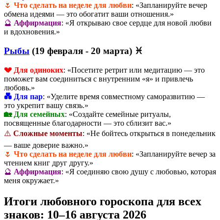
🌷
Что сделать на неделе для любви
: «Запланируйте вечер
обмена идеями — это обогатит ваши отношения.»
🔮
Аффирмация
: «Я открываю свое сердце для новой любви
и вдохновения.»
Рыбы
(19 февраля - 20 марта) ♓
💔 Для одиноких
: «Посетите ретрит или медитацию — это
поможет вам соединиться с внутренним «я» и привлечь
любовь.»
💑 Для пар
: «Уделите время совместному саморазвитию —
это укрепит вашу связь.»
🏡 Для семейных
: «Создайте семейные ритуалы,
посвященные благодарности — это сблизит вас.»
⚠️
Сложные моменты
: «Не бойтесь открыться в понедельник
— ваше доверие важно.»
🌷
Что сделать на неделе для любви
: «Запланируйте вечер за
чтением книг друг другу.»
🔮
Аффирмация
: «Я соединяю свою душу с любовью, которая
меня окружает.»
Итоги любовного гороскопа для всех
знаков: 10–16 августа 2026