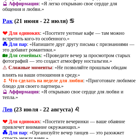
🔮
Аффирмация
: «Я легко открываю свое сердце для
общения и любви.»
Рак
(21 июня - 22 июля) ♋
💔 Для одиноких
: «Посетите уютные кафе — там можно
встретить кого-то особенного.»
💑 Для пар
: «Напишите друг другу письма с признаниями —
это добавит романтики.»
🏡 Для семейных
: «Проведите вечер за просмотром старых
фотографий — это создаст атмосферу ностальгии.»
⚠️
Сложные моменты
: «Не позволяйте прошлым обидам
влиять на ваши отношения в среду.»
🌷
Что сделать на неделе для любви
: «Приготовьте любимое
блюдо для своего партнера.»
🔮
Аффирмация
: «Я открываю свое сердце для любви и
тепла.»
Лев
(23 июля - 22 августа) ♌
💔 Для одиноких
: «Посетите вечеринки — ваше обаяние
привлечет внимание окружающих.»
💑 Для пар
: «Организуйте вечер танцев — это разожжет
страсть между вами.»