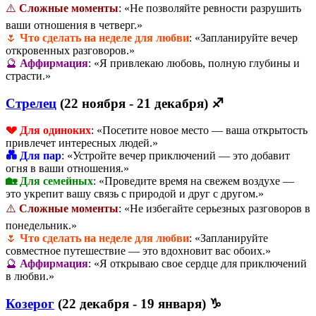
⚠️
Сложные моменты
: «Не позволяйте ревности разрушить
ваши отношения в четверг.»
🌷
Что сделать на неделе для любви
: «Запланируйте вечер
откровенных разговоров.»
🔮
Аффирмация
: «Я привлекаю любовь, полную глубины и
страсти.»
Стрелец
(22 ноября - 21 декабря) ♐
💔 Для одиноких
: «Посетите новое место — ваша открытость
привлечет интересных людей.»
💑 Для пар
: «Устройте вечер приключений — это добавит
огня в ваши отношения.»
🏡 Для семейных
: «Проведите время на свежем воздухе —
это укрепит вашу связь с природой и друг с другом.»
⚠️
Сложные моменты
: «Не избегайте серьезных разговоров в
понедельник.»
🌷
Что сделать на неделе для любви
: «Запланируйте
совместное путешествие — это вдохновит вас обоих.»
🔮
Аффирмация
: «Я открываю свое сердце для приключений
в любви.»
Козерог
(22 декабря - 19 января) ♑