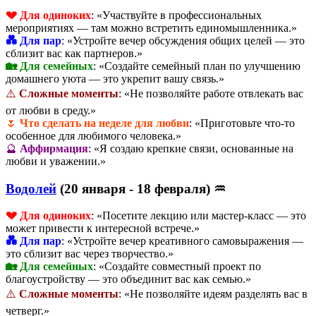
💔 Для одиноких
: «Участвуйте в профессиональных
мероприятиях — там можно встретить единомышленника.»
💑 Для пар
: «Устройте вечер обсуждения общих целей — это
сблизит вас как партнеров.»
🏡 Для семейных
: «Создайте семейный план по улучшению
домашнего уюта — это укрепит вашу связь.»
⚠️
Сложные моменты
: «Не позволяйте работе отвлекать вас
от любви в среду.»
🌷
Что сделать на неделе для любви
: «Приготовьте что-то
особенное для любимого человека.»
🔮
Аффирмация
: «Я создаю крепкие связи, основанные на
любви и уважении.»
Водолей
(20 января - 18 февраля) ♒
💔 Для одиноких
: «Посетите лекцию или мастер-класс — это
может привести к интересной встрече.»
💑 Для пар
: «Устройте вечер креативного самовыражения —
это сблизит вас через творчество.»
🏡 Для семейных
: «Создайте совместный проект по
благоустройству — это объединит вас как семью.»
⚠️
Сложные моменты
: «Не позволяйте идеям разделять вас в
четверг.»