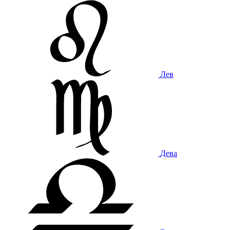
Лев
Дева