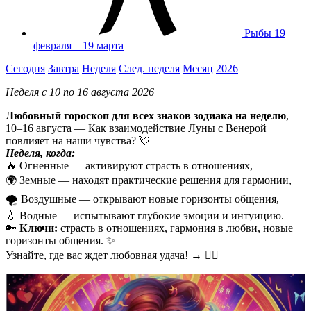
Рыбы
19
февраля – 19 марта
Сегодня
Завтра
Неделя
След. неделя
Месяц
2026
Неделя с 10 по 16 августа 2026
Любовный гороскоп для всех знаков зодиака на неделю
,
10–16 августа — Как взаимодействие Луны с Венерой
повлияет на наши чувства? 💘
Неделя, когда:
🔥 Огненные — активируют страсть в отношениях,
🌍 Земные — находят практические решения для гармонии,
🌪️ Воздушные — открывают новые горизонты общения,
💧 Водные — испытывают глубокие эмоции и интуицию.
🔑
Ключи:
страсть в отношениях, гармония в любви, новые
горизонты общения. ✨
Узнайте, где вас ждет любовная удача! → ❤️‍🔥