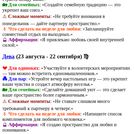
🏡 Для семейных
: «Создайте семейную традицию — это
укрепит ваш союз.»
⚠️
Сложные моменты
: «Не требуйте внимания в
понедельник — дайте партнеру пространство.»
🌷
Что сделать на неделе для любви
: «Запланируйте
совместный отдых на выходных.»
🔮
Аффирмация
: «Я привлекаю любовь своей внутренней
силой.»
Дева
(23 августа - 22 сентября) ♍
💔 Для одиноких
: «Участвуйте в волонтерских мероприятиях
— там можно встретить единомышленников.»
💑 Для пар
: «Устройте вечер настольных игр — это укрепит
ваши чувства и создаст атмосферу веселья.»
🏡 Для семейных
: «Сделайте домашний уют — это сделает
ваше пространство более гармоничным.»
⚠️
Сложные моменты
: «Не ставьте слишком много
требований к партнеру в четверг.»
🌷
Что сделать на неделе для любви
: «Напишите список
комплиментов для любимого человека.»
🔮
Аффирмация
: «Я создаю пространство для любви и
понимания.»