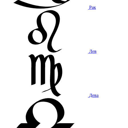
Рак
Лев
Дева