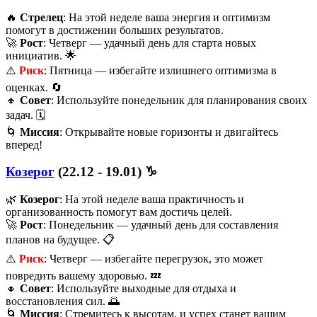
🔥
Стрелец
: На этой неделе ваша энергия и оптимизм
помогут в достижении больших результатов.
🚀
Рост
: Четверг — удачный день для старта новых
инициатив. 🌟
⚠️
Риск
: Пятница — избегайте излишнего оптимизма в
оценках. 🔄
🔸
Совет
: Используйте понедельник для планирования своих
задач. 🗓️
🌀
Миссия
: Открывайте новые горизонты и двигайтесь
вперед!
Козерог
(22.12 - 19.01) ♑️
🌿
Козерог
: На этой неделе ваша практичность и
организованность помогут вам достичь целей.
🚀
Рост
: Понедельник — удачный день для составления
планов на будущее. 📋
⚠️
Риск
: Четверг — избегайте перегрузок, это может
повредить вашему здоровью. 💤
🔸
Совет
: Используйте выходные для отдыха и
восстановления сил. 🌅
🌀
Миссия
: Стремитесь к высотам, и успех станет вашим