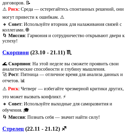
договоров. 📝
⚠️
Риск
: Среда — остерегайтесь спонтанных решений, они
могут привести к ошибкам. ⚠️
🔸
Совет
: Используйте вторник для налаживания связей с
коллегами. 🌐
🌀
Миссия
: Гармония и сотрудничество открывают двери к
успеху!
Скорпион
(23.10 - 21.11) ♏️
🌊
Скорпион
: На этой неделе вы сможете проявить свои
аналитические способности и глубину мышления.
🚀
Рост
: Пятница — отличное время для анализа данных и
отчетов. 📊
⚠️
Риск
: Четверг — избегайте чрезмерной критики других,
это может вызвать конфликт. ⚡
🔸
Совет
: Используйте выходные для саморазвития и
обучения. 🎓
🌀
Миссия
: Познать себя — значит найти силу!
Стрелец
(22.11 - 21.12) ♐️