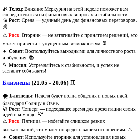
🌿
Телец
: Влияние Меркурия на этой неделе поможет вам
сосредоточиться на финансовых вопросах и стабильности.
🚀
Рост
: Среда — удачный день для финансовых переговоров.
💰
⚠️
Риск
: Вторник — не затягивайте с принятием решений, это
может привести к упущенным возможностям. ⏳
🔸
Совет
: Воспользуйтесь выходными для личностного роста
и обучения. 📚
🌀
Миссия
: Устремляйтесь к стабильности, и успех не
заставит себя ждать!
Близнецы
(21.05 - 20.06) ♊️
🌪️
Близнецы
: Неделя будет полна общения и новых идей,
благодаря Солнцу в Овне.
🚀
Рост
: Четверг — подходящее время для презентации своих
идей в команде. 💡
⚠️
Риск
: Пятница — избегайте слишком резких
высказываний, это может повредить вашим отношениям. ⚠️
🔸
Совет
: Используйте вторник для установления новых