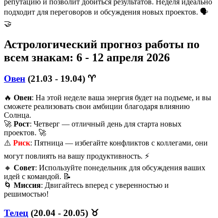
репутацию и позволит добиться результатов. Неделя идеально
подходит для переговоров и обсуждения новых проектов. 🗣️
🤝
Астрологический прогноз работы по
всем знакам: 6 - 12 апреля 2026
Овен
(21.03 - 19.04) ♈️
🔥
Овен
: На этой неделе ваша энергия будет на подъеме, и вы
сможете реализовать свои амбиции благодаря влиянию
Солнца.
🚀
Рост
: Четверг — отличный день для старта новых
проектов. 🚀
⚠️
Риск
: Пятница — избегайте конфликтов с коллегами, они
могут повлиять на вашу продуктивность. ⚡
🔸
Совет
: Используйте понедельник для обсуждения ваших
идей с командой. 📝
🌀
Миссия
: Двигайтесь вперед с уверенностью и
решимостью!
Телец
(20.04 - 20.05) ♉️