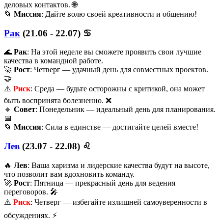
деловых контактов. 🌐
🌀
Миссия
: Дайте волю своей креативности и общению!
Рак
(21.06 - 22.07) ♋️
🌊
Рак
: На этой неделе вы сможете проявить свои лучшие
качества в командной работе.
🚀
Рост
: Четверг — удачный день для совместных проектов.
🤝
⚠️
Риск
: Среда — будьте осторожны с критикой, она может
быть воспринята болезненно. ❌
🔸
Совет
: Понедельник — идеальный день для планирования.
📅
🌀
Миссия
: Сила в единстве — достигайте целей вместе!
Лев
(23.07 - 22.08) ♌️
🔥
Лев
: Ваша харизма и лидерские качества будут на высоте,
что позволит вам вдохновить команду.
🚀
Рост
: Пятница — прекрасный день для ведения
переговоров. 🎤
⚠️
Риск
: Четверг — избегайте излишней самоуверенности в
обсуждениях. ⚡