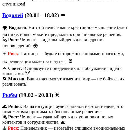
спутником!
Водолей
(20.01 - 18.02) ♒️
🌪️
Водолей
: На этой неделе ваше креативное мышление будет
на пике, и вы сможете предложить оригинальные решения.
🚀
Рост
: Четверг — идеальный день для внедрения
нововведений. 🌍
⚠️
Риск
: Пятница — будьте осторожны с новыми проектами,
их реализация может затянуться. ⏳
🔸
Совет
: Используйте понедельник для обсуждения идей с
коллегами. 💡
🌀
Миссия
: Ваши идеи могут изменить мир — не бойтесь их
реализовать!
Рыбы
(19.02 - 20.03) ♓️
🌊
Рыбы
: Ваша интуиция будет сильной на этой неделе, что
поможет вам принимать обоснованные решения.
🚀
Рост
: Четверг — удачный день для установки новых
контактов и сотрудничества. 🌊
⚠️
Риск
: Понедельник — избегайте слишком эмоциональных