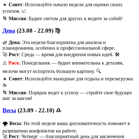
🔸
Совет
: Используйте начало недели для оценки своих
успехов. 📈
🌀
Миссия
: Будьте светом для других и ведите за собой!
Дева
(23.08 - 22.09) ♍️
🌿
Дева
: Эта неделя благоприятна для анализа и
планирования, особенно в профессиональной сфере.
🚀
Рост
: Среда — время для внедрения новых идей. 🛠️
⚠️
Риск
: Понедельник — будьте внимательны к деталям,
мелочи могут испортить большую картину. 🔍
🔸
Совет
: Используйте выходные для отдыха и перезагрузки.
☕
🌀
Миссия
: Порядок ведет к успеху — стройте свое будущее
шаг за шагом!
Весы
(23.09 - 22.10) ♎️
🌪️
Весы
: На этой неделе ваша дипломатичность поможет в
разрешении конфликтов на работе.
🚀
Рост
: Четверг — благоприятный день для заключения