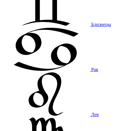
Близнецы
Рак
Лев