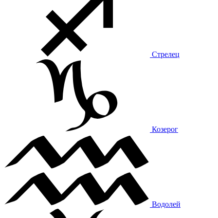
Стрелец
Козерог
Водолей