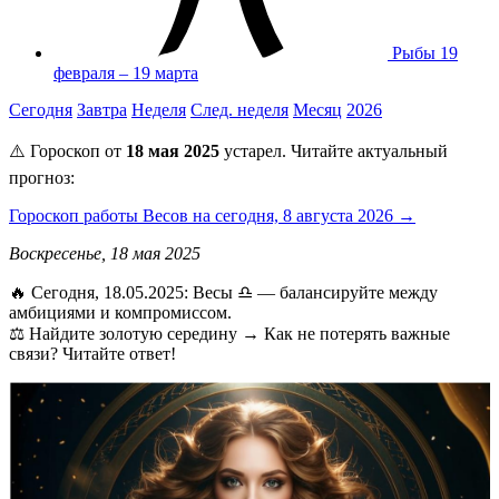
Рыбы
19
февраля – 19 марта
Сегодня
Завтра
Неделя
След. неделя
Месяц
2026
⚠️ Гороскоп от
18 мая 2025
устарел. Читайте актуальный
прогноз:
Гороскоп работы Весов на сегодня, 8 августа 2026 →
Воскресенье, 18 мая 2025
🔥 Сегодня, 18.05.2025: Весы ♎ — балансируйте между
амбициями и компромиссом.
⚖️ Найдите золотую середину → Как не потерять важные
связи? Читайте ответ!