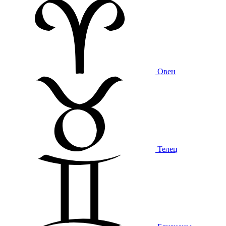
Овен
Телец