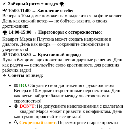
🌌
Звёздный ритм + воздух
🌪️:
📢
10:00-11:00 → Заявление о себе:
Венера в 10-м доме поможет вам выделиться на фоне коллег.
День как свежий ветер — не бойтесь заявить о своих
достижениях!
🌪️
14:00-15:00 → Переговоры с осторожностью:
Квадрат Марса и Плутона может создать напряжение в
диалоге. День как вихрь — сохраняйте спокойствие и
уверенность!
🌈
17:00-18:30 → Креативный подход:
Луна в 6-м доме вдохновит на нестандартные решения. День
как радуга — используйте свою креативность для решения
рабочих задач!
🔸
Советы от звезд
:
⚖️
DO
: Обсудите свои достижения с руководством —
Венера в 10-м доме откроет новые перспективы. День
как весы: найдите баланс между хвастовством и
скромностью!
🛑
DON’T
: Не допускайте недопонимания с коллегами
— квадрат Марса может привести к конфликтам. День
как туман: проясняйте все детали!
🔍
Секретный совет
: Пересмотрите старые проекты —