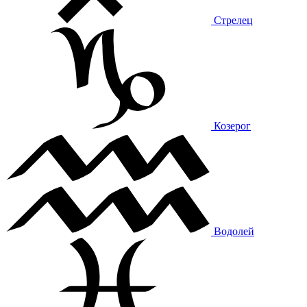
Стрелец
Козерог
Водолей