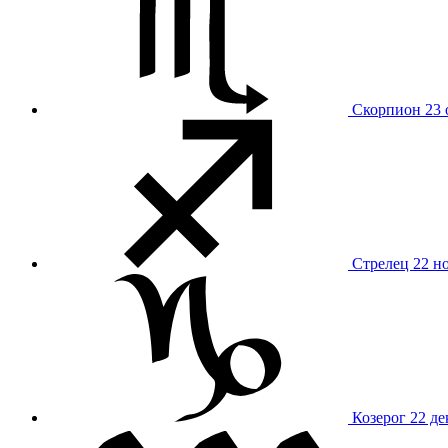
Скорпион
23 
Стрелец
22 н
Козерог
22 де