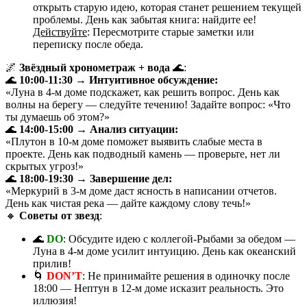
открыть старую идею, которая станет решением текущей
проблемы. День как забытая книга: найдите ее!
Действуйте
: Пересмотрите старые заметки или
переписку после обеда.
🌌
Звёздный хронометраж + вода
🌊:
🌊
10:00-11:30 → Интуитивное обсуждение:
«Луна в 4-м доме подскажет, как решить вопрос. День как
волны на берегу — следуйте течению! Задайте вопрос: «Что
ты думаешь об этом?»
🌊
14:00-15:00 → Анализ ситуации:
«Плутон в 10-м доме поможет выявить слабые места в
проекте. День как подводный камень — проверьте, нет ли
скрытых угроз!»
🌊
18:00-19:30 → Завершение дел:
«Меркурий в 3-м доме даст ясность в написании отчетов.
День как чистая река — дайте каждому слову течь!»
🔸
Советы от звезд
:
🌊
DO
: Обсудите идею с коллегой-Рыбами за обедом —
Луна в 4-м доме усилит интуицию. День как океанский
прилив!
🌀
DON’T
: Не принимайте решения в одиночку после
18:00 — Нептун в 12-м доме исказит реальность. Это
иллюзия!