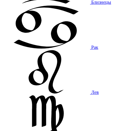
Близнецы
Рак
Лев