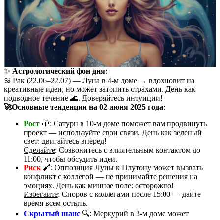
✨
Астрологический фон дня
:
♋️ Рак (22.06–22.07) — Луна в 4-м доме → вдохновит на
креативные идеи, но может затопить страхами. День как
подводное течение 🌊. Доверяйтесь интуиции!
🚀Основные тенденции на 02 июня 2025 года
:
Рост
🌱: Сатурн в 10-м доме поможет вам продвинуть
проект — используйте свои связи. День как зеленый
свет: двигайтесь вперед!
Сделайте
: Созвонитесь с влиятельным контактом до
11:00, чтобы обсудить идеи.
Риск
🧨: Оппозиция Луны к Плутону может вызвать
конфликт с коллегой — не принимайте решения на
эмоциях. День как минное поле: осторожно!
Избегайте
: Споров с коллегами после 15:00 — дайте
время всем остыть.
Скрытый шанс
🔍: Меркурий в 3-м доме может