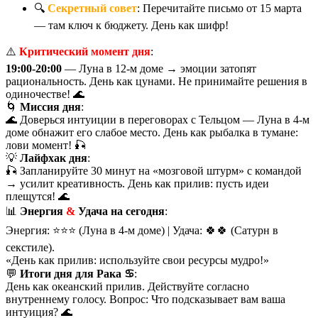
🔍
Секретный совет
: Перечитайте письмо от 15 марта
— там ключ к бюджету. День как шифр!
⚠️
Критический момент дня
:
19:00-20:00
— Луна в 12-м доме → эмоции затопят
рациональность. День как цунами. Не принимайте решения в
одиночестве! 🌊
🌀
Миссия дня
:
🌊 Доверься интуиции в переговорах с Тельцом — Луна в 4-м
доме обнажит его слабое место. День как рыбалка в тумане:
лови момент! 🎣
💡
Лайфхак дня
:
🎣 Запланируйте 30 минут на «мозговой штурм» с командой
→ усилит креативность. День как прилив: пусть идеи
плещутся! 🌊
📊
Энергия
&
Удача на сегодня
:
Энергия: ⭐⭐⭐ (Луна в 4-м доме) | Удача: 🍀🍀 (Сатурн в
секстиле).
«День как прилив: используйте свои ресурсы мудро!»
💬
Итоги дня для Рака ♋
:
День как океанский прилив. Действуйте согласно
внутреннему голосу. Вопрос: Что подсказывает вам ваша
интуиция? 🌊