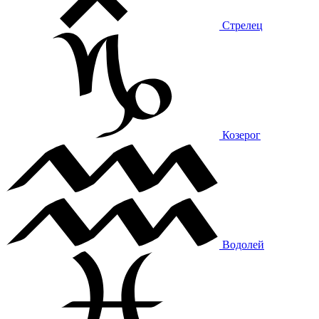
Стрелец
Козерог
Водолей