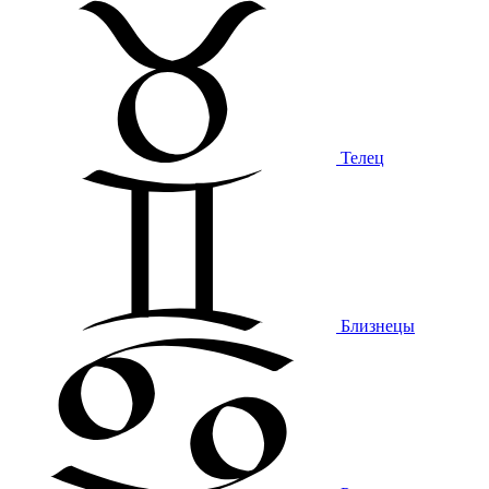
Телец
Близнецы