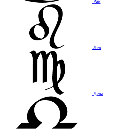
Рак
Лев
Дева