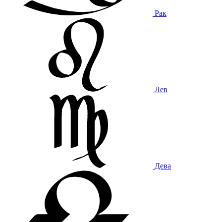
Рак
Лев
Дева