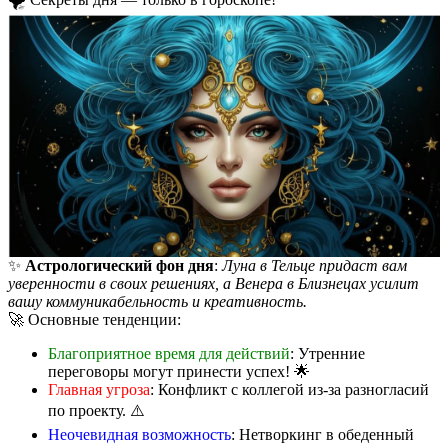
✨
Астрологический фон дня
:
Луна в Тельце придаст вам
уверенности в своих решениях, а Венера в Близнецах усилит
вашу коммуникабельность и креативность.
🚀 Основные тенденции:
Благоприятное время для действий
: Утренние
переговоры могут принести успех! 🌟
Главная угроза
: Конфликт с коллегой из-за разногласий
по проекту. ⚠️
Неочевидная возможность
: Нетворкинг в обеденный