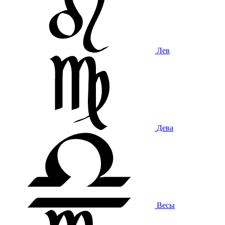
Лев
Дева
Весы