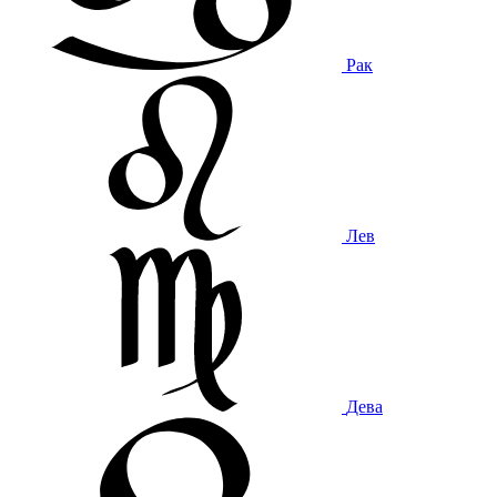
Рак
Лев
Дева