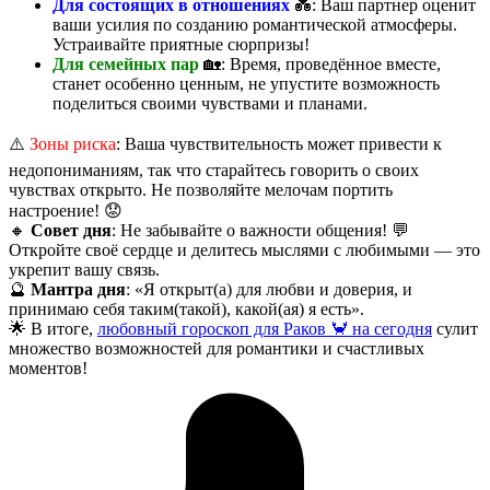
Для состоящих в отношениях
💑: Ваш партнер оценит
ваши усилия по созданию романтической атмосферы.
Устраивайте приятные сюрпризы!
Для семейных пар
🏡: Время, проведённое вместе,
станет особенно ценным, не упустите возможность
поделиться своими чувствами и планами.
⚠️
Зоны риска
: Ваша чувствительность может привести к
недопониманиям, так что старайтесь говорить о своих
чувствах открыто. Не позволяйте мелочам портить
настроение! 😟
🔸
Совет дня
: Не забывайте о важности общения! 💬
Откройте своё сердце и делитесь мыслями с любимыми — это
укрепит вашу связь.
🔮
Мантра дня
: «Я открыт(а) для любви и доверия, и
принимаю себя таким(такой), какой(ая) я есть».
🌟 В итоге,
любовный гороскоп для Раков 🦀 на сегодня
сулит
множество возможностей для романтики и счастливых
моментов!