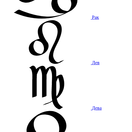
Рак
Лев
Дева