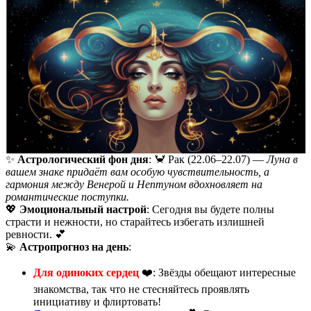
✨
Астрологический фон дня
: 🦀 Рак (22.06–22.07) —
Луна в
вашем знаке придаёт вам особую чувствительность, а
гармония между Венерой и Нептуном вдохновляет на
романтические поступки.
💖
Эмоциональный настрой
: Сегодня вы будете полны
страсти и нежности, но старайтесь избегать излишней
ревности. 💕
💫
Астропрогноз на день
:
Для одиноких сердец
❤️: Звёзды обещают интересные
знакомства, так что не стесняйтесь проявлять
инициативу и флиртовать!