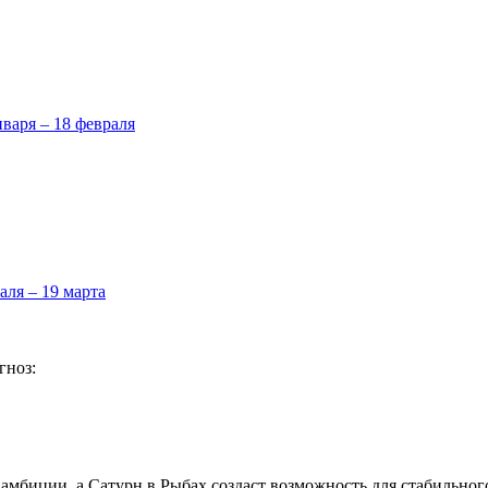
нваря – 18 февраля
аля – 19 марта
гноз:
 амбиции, а Сатурн в Рыбах создаст возможность для стабильног