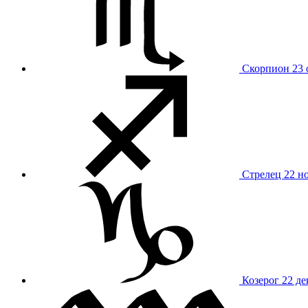
Скорпион
23 
Стрелец
22 н
Козерог
22 де