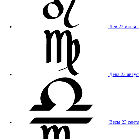
Лев
22 июля –
Дева
23 авгус
Весы
23 сент