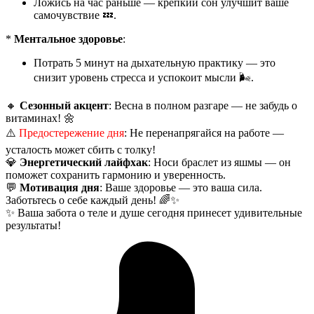
Ложись на час раньше — крепкий сон улучшит ваше
самочувствие 💤.
*
Ментальное здоровье
:
Потрать 5 минут на дыхательную практику — это
снизит уровень стресса и успокоит мысли 🌬️.
🔸
Сезонный акцент
: Весна в полном разгаре — не забудь о
витаминах! 🌼
⚠️
Предостережение дня
: Не перенапрягайся на работе —
усталость может сбить с толку!
💎
Энергетический лайфхак
: Носи браслет из яшмы — он
поможет сохранить гармонию и уверенность.
💬
Мотивация дня
: Ваше здоровье — это ваша сила.
Заботьтесь о себе каждый день! 🌈✨
✨ Ваша забота о теле и душе сегодня принесет удивительные
результаты!