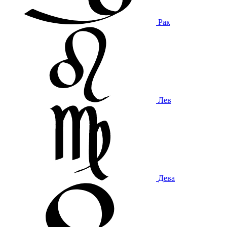
Рак
Лев
Дева