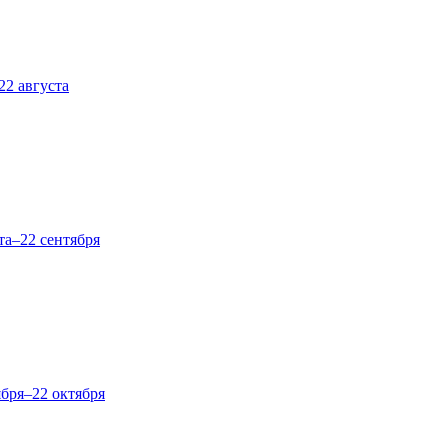
22 августа
та–22 сентября
ября–22 октября