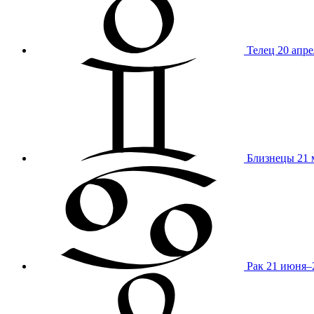
Телец
20 апре
Близнецы
21 
Рак
21 июня–