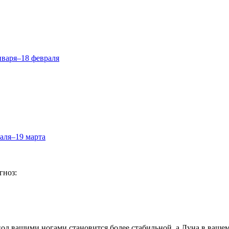
нваря–18 февраля
аля–19 марта
гноз:
 под вашими ногами становится более стабильной, а Луна в ваше