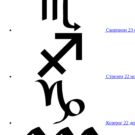
Скорпион
23 
Стрелец
22 н
Козерог
22 де