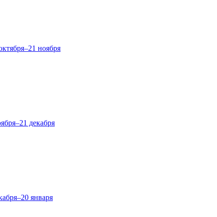
октября–21 ноября
оября–21 декабря
кабря–20 января